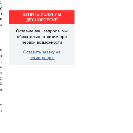
.
у
н
КУПИТЬ УСЛУГУ В
я
ДЕСНОГОРСКЕ
и
Оставьте ваш запрос и мы
обязательно ответим при
первой возможности
я
Оставить заявку на
в
регистрацию
.
м
и
с
й
в
т
о