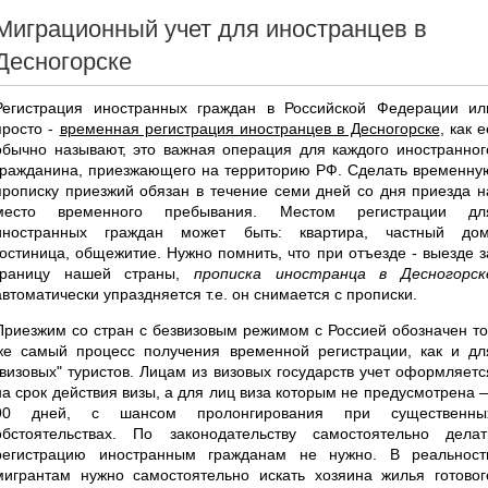
Миграционный учет для иностранцев в
Десногорске
Регистрация иностранных граждан в Российской Федерации ил
просто -
временная регистрация иностранцев в Десногорске
, как е
обычно называют, это важная операция для каждого иностранног
гражданина, приезжающего на территорию РФ. Сделать временну
прописку приезжий обязан в течение семи дней со дня приезда н
место временного пребывания. Местом регистрации дл
иностранных граждан может быть: квартира, частный дом
гостиница, общежитие. Нужно помнить, что при отъезде - выезде з
границу нашей страны,
прописка иностранца в Десногорск
автоматически упраздняется т.е. он снимается с прописки.
Приезжим со стран с безвизовым режимом с Россией обозначен то
же самый процесс получения временной регистрации, как и дл
"визовых" туристов. Лицам из визовых государств учет оформляетс
на срок действия визы, а для лиц виза которым не предусмотрена 
90 дней, с шансом пролонгирования при существенны
обстоятельствах. По законодательству самостоятельно делат
регистрацию иностранным гражданам не нужно. В реальност
мигрантам нужно самостоятельно искать хозяина жилья готовог