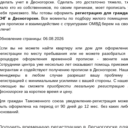
сделать учет в Десногорске. Сделать это достаточно тяжело, т.к
мало кто из собственников, по своим причинам, моет прописать 
себя приезжего. Мы готовы оформить
регистрацию для гражда
СНГ в Десногорске.
Все моменты по подбору жилого помещени
для прописки и взаимодействие с структурами ОМВД берем на сво
плечи!
Обновление страницы: 06.08.2026
Если вы не можете найти квартиру или дом для оформлени
регистрации по месту пребывания или не можете разобраться 
процедуре оформления временной прописки - звоните нам
Сотрудники центра уже несколько лет оказывают помощь приезжи
мигрантам и содействуют получению прописки в Десногорске. Наш
менеджеры в любом случае разрешат вашу проблему 
регистрацией с минимальными усилиями с вашей стороны. С наше
помощью вы сможете
приобрести легальную регистрацию 
Десногорске
за короткое время и цену.
Для граждан Таможенного союза уведомление-регистрация може
быть оформлена на период от 90 дней до 12 мес. без каких либ
оснований.
Получить временную регистрацию в Десногорске для