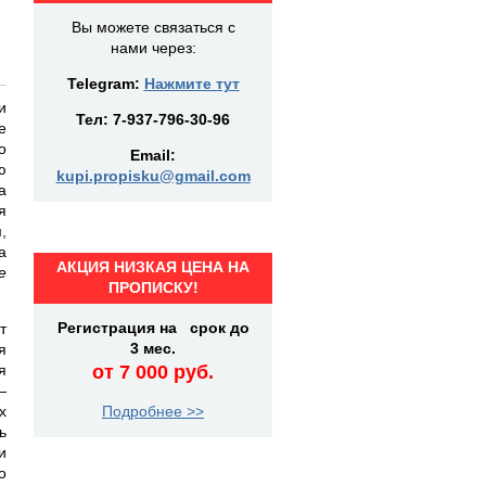
Вы можете связаться с
нами через:
Telegram:
Нажмите тут
и
Тел:
7-937-796-30-96
е
о
Email:
ю
kupi.propisku@gmail.com
а
я
,
а
АКЦИЯ НИЗКАЯ ЦЕНА НА
е
ПРОПИСКУ!
Регистрация на срок до
т
3 мес.
я
я
от 7 000 руб.
—
х
Подробнее >>
ь
и
о